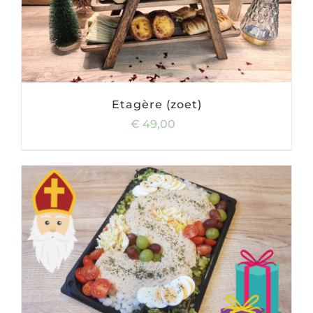
Etagère (zoet)
€
49,00