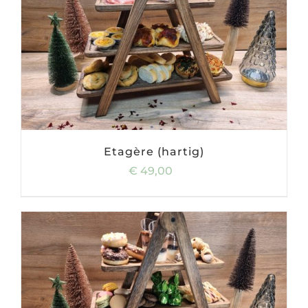
Etagère (hartig)
€
49,00