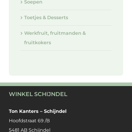
Soepen
Toetjes & Desserts
Werkfruit, fruitmanden &
fruitkokers
WINKEL SCHIJNDEL
Ton Kanters – Schijndel
Hoofdstraat 69 /B
5481 AB Schijndel