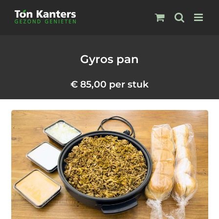
Ga
naar
inhoud
Gyros pan
€
85,00
per stuk