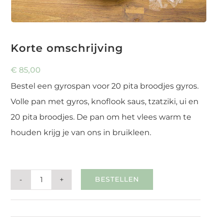
Korte omschrijving
€
85,00
Bestel een gyrospan voor 20 pita broodjes gyros.
Volle pan met gyros, knoflook saus, tzatziki, ui en
20 pita broodjes. De pan om het vlees warm te
houden krijg je van ons in bruikleen.
BESTELLEN
Gyros
pan
SKU:
7299-gyrospan
Categories:
Hapjespan & Partypan