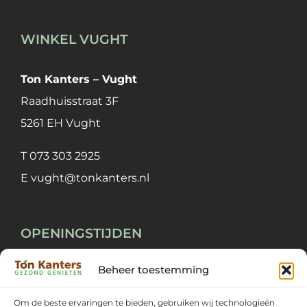
WINKEL VUGHT
Ton Kanters – Vught
Raadhuisstraat 3F
5261 EH Vught
T
073 303 2925
E
vught@tonkanters.nl
OPENINGSTIJDEN
Beheer toestemming
Maandag ~ Vrijdag
09:00 ~ 18:00
Zaterdag
09:00 ~ 17:00
Om de beste ervaringen te bieden, gebruiken wij technologieën