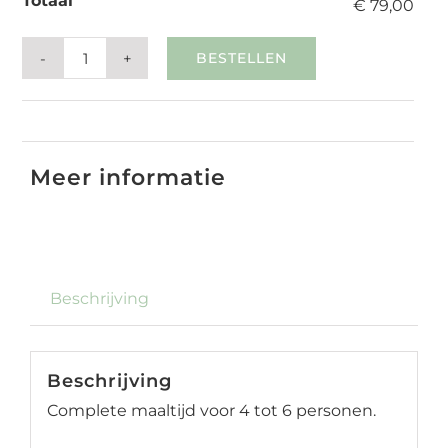
Totaal
€ 79,00
BESTELLEN
Ovenschaal
varkenshaas
SKU:
ovenschaal-varkenshaas
Categories:
Hapjespan & Partypan
(4-
6p)
Meer informatie
aantal
Beschrijving
Beschrijving
Complete maaltijd voor 4 tot 6 personen.