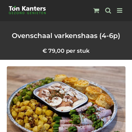
Ga
naar
inhoud
Ovenschaal varkenshaas (4-6p)
€
79,00
per stuk