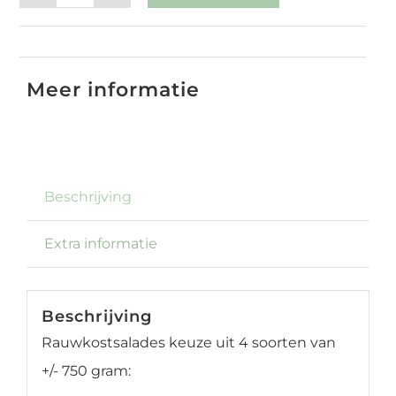
Rauwkost
salades
SKU:
7302-oudjaar
aantal
Meer informatie
Beschrijving
Extra informatie
Beschrijving
Rauwkostsalades keuze uit 4 soorten van
+/- 750 gram: