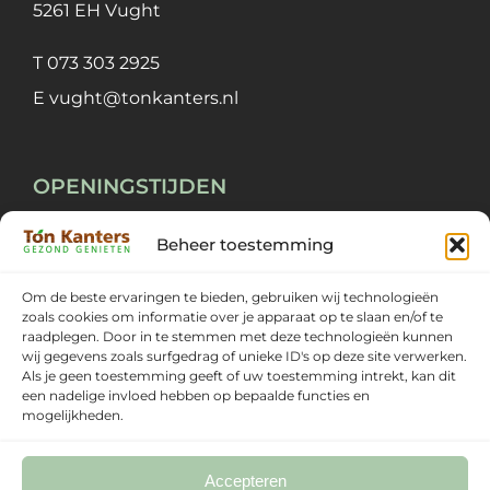
5261 EH Vught
T
073 303 2925
E
vught@tonkanters.nl
OPENINGSTIJDEN
Beheer toestemming
Maandag ~ Vrijdag
09:00 ~ 18:00
Zaterdag
09:00 ~ 17:00
Om de beste ervaringen te bieden, gebruiken wij technologieën
zoals cookies om informatie over je apparaat op te slaan en/of te
Zondag
Gesloten
raadplegen. Door in te stemmen met deze technologieën kunnen
wij gegevens zoals surfgedrag of unieke ID's op deze site verwerken.
Als je geen toestemming geeft of uw toestemming intrekt, kan dit
een nadelige invloed hebben op bepaalde functies en
mogelijkheden.
Accepteren