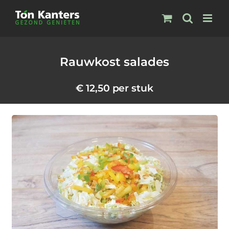
Ga
naar
inhoud
Rauwkost salades
€
12,50
per stuk