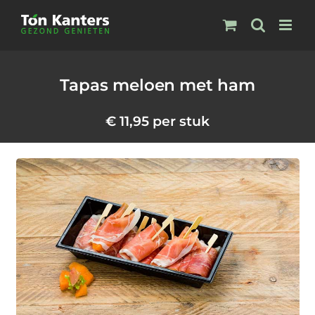
Ga
naar
inhoud
Tapas meloen met ham
€
11,95
per stuk