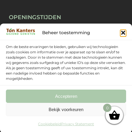
OPENINGSTIJDEN
Beheer toestemming
Maandag ~ Vrijdag
09:00 ~ 18:00
Zaterdag
09:00 ~ 17:00
Om de beste ervaringen te bieden, gebruiken wij technologieën
zoals cookies om informatie over je apparaat op te slaan en/of te
Zondag
Gesloten
raadplegen. Door in te stemmen met deze technologieën kunnen
wij gegevens zoals surfgedrag of unieke ID's op deze site verwerken.
Als je geen toestemming geeft of uw toestemming intrekt, kan dit
een nadelige invloed hebben op bepaalde functies en
mogelijkheden.
Accepteren
0
Bekijk voorkeuren
© Copyright
2026 | Webdesign:
Meerte's
Company
|
Cookie statement EU
|
Privacybeleid
Cookiebeleid
Privacy Statement