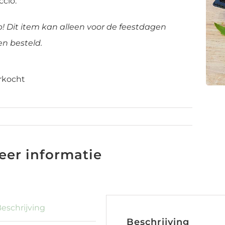
ccio.
p! Dit item kan alleen voor de feestdagen
n besteld.
rkocht
ap-carpaccio-oudjaar
eer informatie
eschrijving
Beschrijving