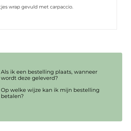
tjes wrap gevuld met carpaccio.
Als ik een bestelling plaats, wanneer
wordt deze geleverd?
Op welke wijze kan ik mijn bestelling
betalen?