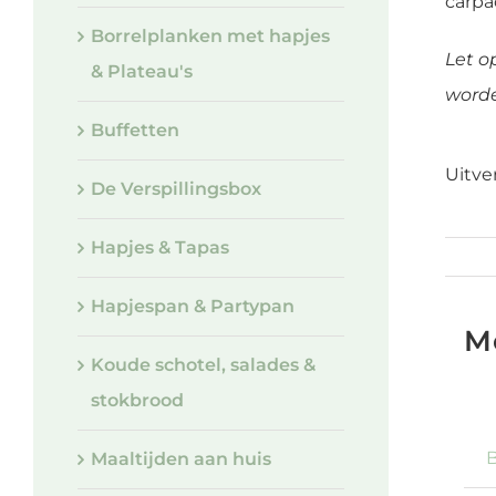
carpa
Borrelplanken met hapjes
Let o
& Plateau's
worde
Buffetten
Uitve
De Verspillingsbox
Hapjes & Tapas
SKU:
wr
Hapjespan & Partypan
M
Koude schotel, salades &
stokbrood
B
Maaltijden aan huis