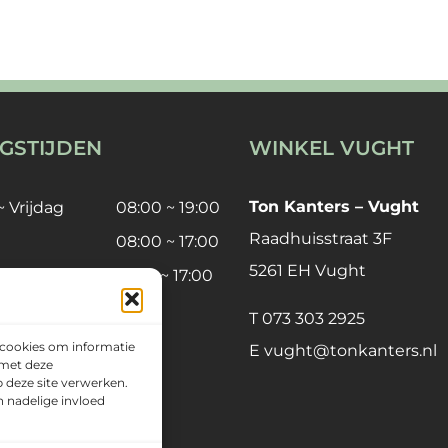
GSTIJDEN
WINKEL VUGHT
Ton Kanters – Vught
 Vrijdag
08:00 ~ 19:00
Raadhuisstraat 3F
08:00 ~ 17:00
5261 EH Vught
12:00 ~ 17:00
T
073 303 2925
stdagen op zondag
 cookies om informatie
E
vught@tonkanters.nl
 met deze
 deze site verwerken.
n nadelige invloed