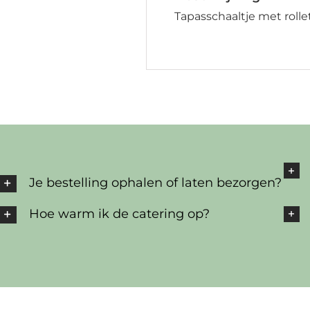
Tapasschaaltje met rolle
Je bestelling ophalen of laten bezorgen?
Hoe warm ik de catering op?