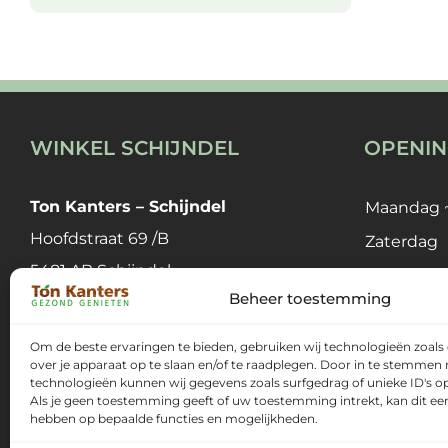
WINKEL SCHIJNDEL
OPENIN
Ton Kanters – Schijndel
Maandag ~
Hoofdstraat 69 /B
Zaterdag
5481 AB Schijndel
Zondag
Beheer toestemming
T
073 303 2785
* Met fee
Om de beste ervaringen te bieden, gebruiken wij technologieën zoals
E
schijndel@tonkanters.nl
gesloten.
over je apparaat op te slaan en/of te raadplegen. Door in te stemmen
technologieën kunnen wij gegevens zoals surfgedrag of unieke ID's op
Als je geen toestemming geeft of uw toestemming intrekt, kan dit ee
hebben op bepaalde functies en mogelijkheden.