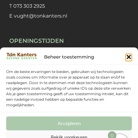
T
073 303 2925
E
vught@tonkanters.nl
OPENINGSTIJDEN
Beheer toestemming
Maandag ~ Vrijdag
09:00 ~ 18:00
Zaterdag
09:00 ~ 17:00
Om de beste ervaringen te bieden, gebruiken wij technologieën
zoals cookies om informatie over je apparaat op te slaan en/of te
Zondag
Gesloten
raadplegen. Door in te stemmen met deze technologieën kunnen
wij gegevens zoals surfgedrag of unieke ID's op deze site verwerken.
Als je geen toestemming geeft of uw toestemming intrekt, kan dit
een nadelige invloed hebben op bepaalde functies en
mogelijkheden.
Accepteren
0
Bekijk voorkeuren