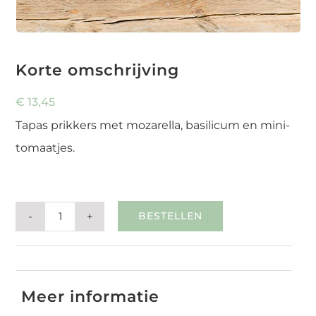
Korte omschrijving
€
13,45
Tapas prikkers met mozarella, basilicum en mini-
tomaatjes.
BESTELLEN
Tapas
caprese
SKU:
7245
Categories:
Hapjes & Tapas
aantal
Meer informatie