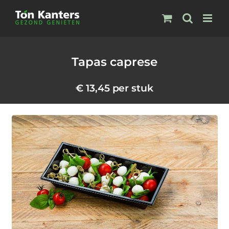
Ga
naar
inhoud
Tapas caprese
€
13,45
per stuk